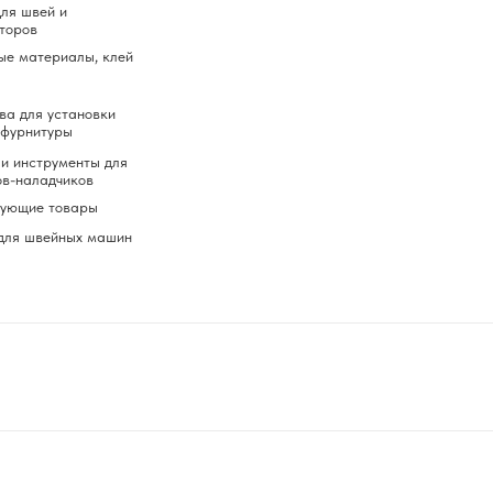
ля швей и
торов
ые материалы, клей
ва для установки
 фурнитуры
и инструменты для
ов-наладчиков
вующие товары
для швейных машин