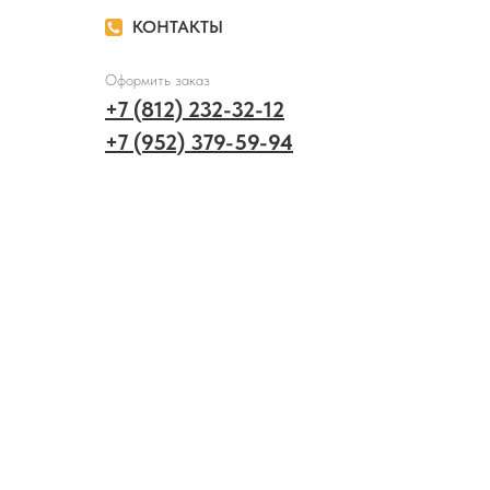
КОНТАКТЫ
Оформить заказ
+7 (812) 232-32-12
+7 (952) 379-59-94
Вопросы и сотрудничество
info@nevigla.ru
Адрес офлайн магазина
г. Санкт-Петербург,
ул. Большая Монетная, д. 3