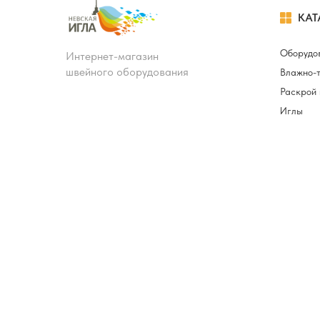
КАТ
Оборудо
Интернет-магазин
швейного оборудования
Влажно-
Раскрой 
Иглы
Лапки и 
Запчасти
Нитки ш
Манекен
Светильн
машин и
Мебель д
конструк
Смазочн
Лекала
Устройст
швейной