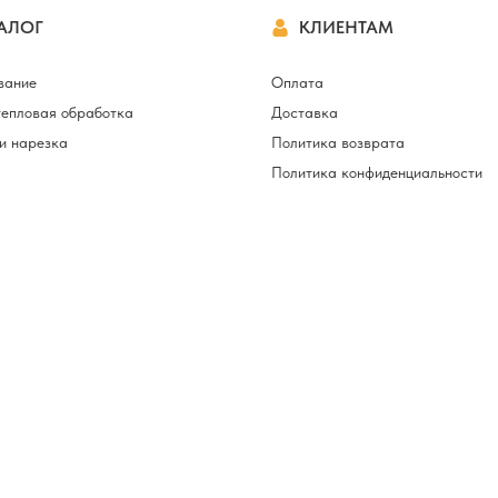
АЛОГ
КЛИЕНТАМ
вание
Оплата
тепловая обработка
Доставка
и нарезка
Политика возврата
Политика конфиденциальности
приспособления
 и расходники
вейные ARIANNA
ы
ики для швейных
 лазерная разметка
ля швей и
торов
ые материалы, клей
ва для установки
 фурнитуры