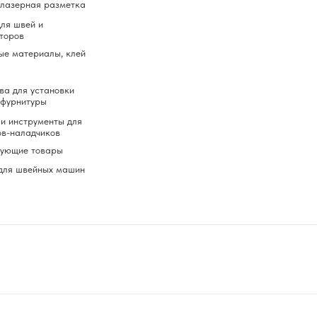
 лазерная разметка
ля швей и
торов
ые материалы, клей
ва для установки
 фурнитуры
и инструменты для
ов-наладчиков
вующие товары
для швейных машин