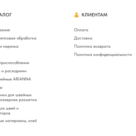
АЛОГ
КЛИЕНТАМ
вание
Оплата
тепловая обработка
Доставка
и нарезка
Политика возврата
Политика конфиденциальности
приспособления
 и расходники
вейные ARIANNA
ы
ики для швейных
 лазерная разметка
ля швей и
торов
ые материалы, клей