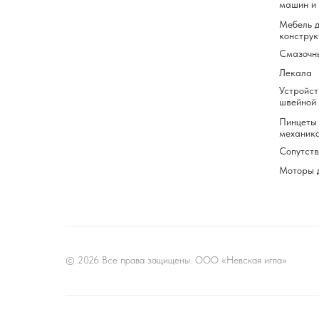
машин и
Мебель д
конструк
Смазочн
Лекала
Устройст
швейной
Пинцеты 
механик
Сопутст
Моторы 
© 2026 Все права защищены. ООО «Невская игла»