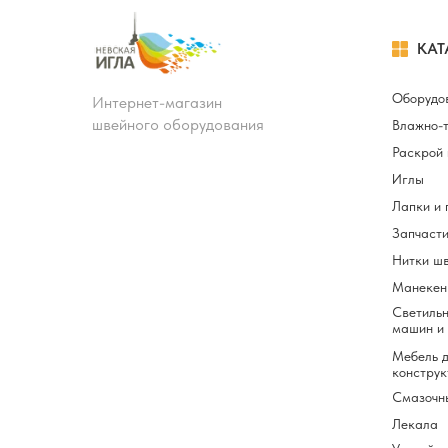
КАТ
Оборудо
Интернет-магазин
швейного оборудования
Влажно-
Раскрой 
Иглы
Лапки и 
Запчасти
Нитки ш
Манекен
Светильн
машин и
Мебель д
конструк
Смазочн
Лекала